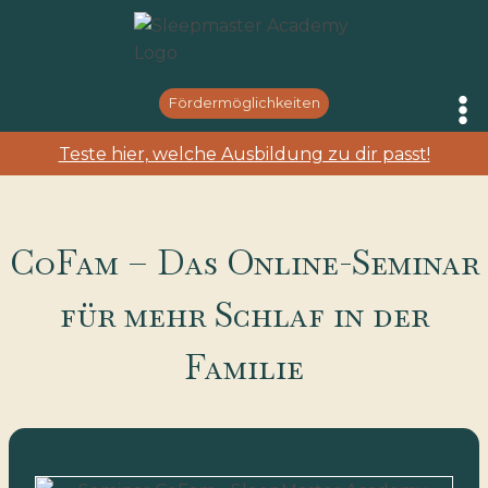
Zum
Inhalt
springen
Fördermöglichkeiten
Teste hier, welche Ausbildung zu dir passt!
CoFam – Das Online-Seminar
für mehr Schlaf in der
Familie