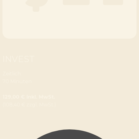
INVEST
Zeitlich:
70 Minuten
129,00 € inkl. MwSt.
(108,40 € zzgl. MwSt.)