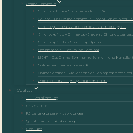
Online-Seminare
Chronobiologie – Grundlagen für Profis
CoFam – Das Online-Seminar für mehr Schlaf in der Fa
Chronotyp 1 – Das Online-Seminar zu Chronotypen
Chronotyp 1 up – Online-Up-Grade zu Chronotypentest
Chronotyp 2 – Das Chronotyp Upgrade
Schichtarbeit – Das Online-Seminar
LICHT – Das Online-Seminar zu Sonnen- und Kunstlich
Online-Seminar emtrasens® 1
Online Seminar – Prävention von Schlafproblemen bei 
Online Seminar – „Babyschlaf verstehen“
Qualität
ZFU-Zertifizierung
Unser Anspruch …
Förderung unserer Ausbildungen
Qualitätssiegel – Ausbildungen
Über uns