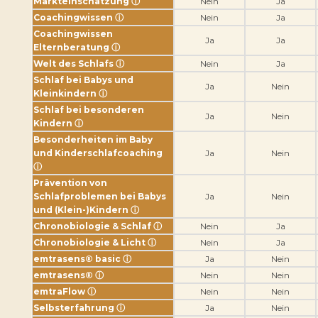
Markteinschätzung
ⓘ
Nein
Ja
Coachingwissen
ⓘ
Nein
Ja
Coachingwissen
Ja
Ja
Elternberatung
ⓘ
Welt des Schlafs
ⓘ
Nein
Ja
Schlaf bei Babys und
Ja
Nein
Kleinkindern
ⓘ
Schlaf bei besonderen
Ja
Nein
Kindern
ⓘ
Besonderheiten im Baby
und Kinderschlafcoaching
Ja
Nein
ⓘ
Prävention von
Schlafproblemen bei Babys
Ja
Nein
und (Klein-)Kindern
ⓘ
Chronobiologie & Schlaf
ⓘ
Nein
Ja
Chronobiologie & Licht
ⓘ
Nein
Ja
emtrasens® basic
ⓘ
Ja
Nein
emtrasens®
ⓘ
Nein
Nein
emtraFlow
ⓘ
Nein
Nein
Selbsterfahrung
ⓘ
Ja
Nein