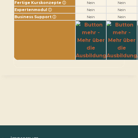
Fertige Kurskonzepte
ⓘ
Nein
Nein
Expertenmodul
ⓘ
Nein
Nein
Business Support
ⓘ
Nein
Nein