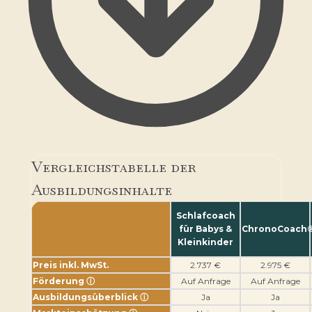
Vergleichstabelle der
Ausbildungsinhalte
Schlafcoach
für Babys &
ChronoCoach
Kleinkinder
Preis inkl. MwSt.
2.737 €
2.975 €
Förderung
ⓘ
Auf Anfrage
Auf Anfrage
Ausbildungsüberblick
ⓘ
Ja
Ja