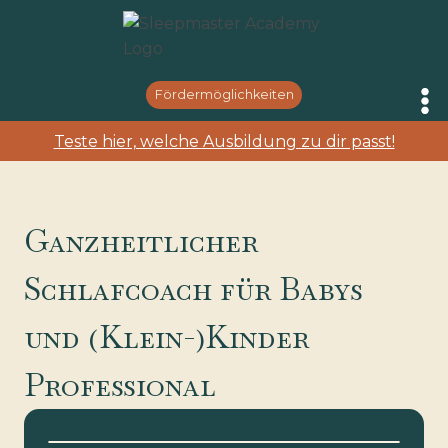
Zum
Inhalt
springen
Fördermöglichkeiten
Teste hier, welche Ausbildung zu dir passt!
Ganzheitlicher
Schlafcoach für Babys
und (Klein-)Kinder
Professional