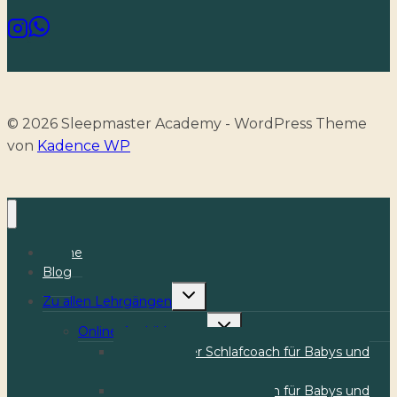
© 2026 Sleepmaster Academy - WordPress Theme
von
Kadence WP
Home
Blog
Toggle
Zu allen Lehrgängen
child
menu
Toggle
Online-Ausbildungen
child
menu
Ganzheitlicher Schlafcoach für Babys und
(Klein-)Kinder
Ganzheitlicher Schlafcoach für Babys und