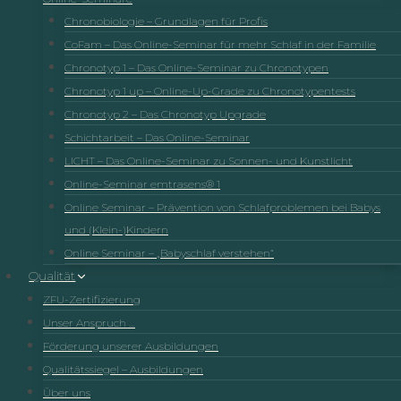
Chronobiologie – Grundlagen für Profis
CoFam – Das Online-Seminar für mehr Schlaf in der Familie
Chronotyp 1 – Das Online-Seminar zu Chronotypen
Chronotyp 1 up – Online-Up-Grade zu Chronotypentests
Chronotyp 2 – Das Chronotyp Upgrade
Schichtarbeit – Das Online-Seminar
LICHT – Das Online-Seminar zu Sonnen- und Kunstlicht
Online-Seminar emtrasens® 1
Online Seminar – Prävention von Schlafproblemen bei Babys
und (Klein-)Kindern
Online Seminar – „Babyschlaf verstehen“
Qualität
ZFU-Zertifizierung
Unser Anspruch …
Förderung unserer Ausbildungen
Qualitätssiegel – Ausbildungen
Über uns